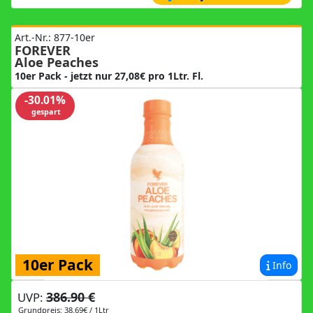
Art.-Nr.: 877-10er
FOREVER
Aloe Peaches
10er Pack - jetzt nur 27,08€ pro 1Ltr. Fl.
-30.01%
gespart
10er Pack
Info
386.90 €
UVP:
Grundpreis: 38.69€ / 1Ltr