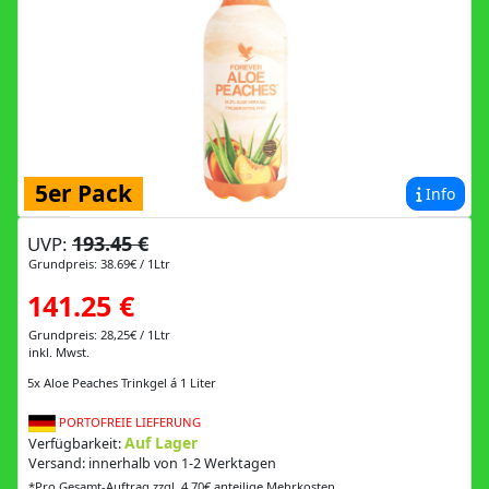
5er Pack
Info
193.45 €
UVP:
Grundpreis: 38.69€ / 1Ltr
141.25 €
Grundpreis: 28,25€ / 1Ltr
inkl. Mwst.
5x Aloe Peaches Trinkgel á 1 Liter
PORTOFREIE LIEFERUNG
Auf Lager
Verfügbarkeit:
Versand: innerhalb von 1-2 Werktagen
*Pro Gesamt-Auftrag zzgl. 4.70€ anteilige Mehrkosten