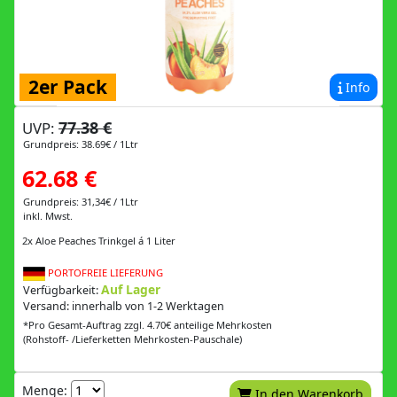
2er Pack
Info
77.38 €
UVP:
Grundpreis: 38.69€ / 1Ltr
62.68 €
Grundpreis: 31,34€ / 1Ltr
inkl. Mwst.
2x Aloe Peaches Trinkgel á 1 Liter
PORTOFREIE LIEFERUNG
Auf Lager
Verfügbarkeit:
Versand: innerhalb von 1-2 Werktagen
*Pro Gesamt-Auftrag zzgl. 4.70€ anteilige Mehrkosten
(Rohstoff- /Lieferketten Mehrkosten-Pauschale)
Menge:
In den Warenkorb