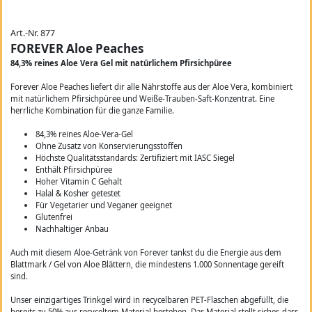
Art.-Nr. 877
FOREVER Aloe Peaches
84,3% reines Aloe Vera Gel mit natürlichem Pfirsichpüree
Forever Aloe Peaches liefert dir alle Nährstoffe aus der Aloe Vera, kombiniert
mit natürlichem Pfirsichpüree und Weiße-Trauben-Saft-Konzentrat. Eine
herrliche Kombination für die ganze Familie.
84,3% reines Aloe-Vera-Gel
Ohne Zusatz von Konservierungsstoffen
Höchste Qualitätsstandards: Zertifiziert mit IASC Siegel
Enthält Pfirsichpüree
Hoher Vitamin C Gehalt
Halal & Kosher getestet
Für Vegetarier und Veganer geeignet
Glutenfrei
Nachhaltiger Anbau
Auch mit diesem Aloe-Getränk von Forever tankst du die Energie aus dem
Blattmark / Gel von Aloe Blättern, die mindestens 1.000 Sonnentage gereift
sind.
Unser einzigartiges Trinkgel wird in recycelbaren PET-Flaschen abgefüllt, die
bereits zu 50% aus recyceltem Material bestehen. Das Material stellt sicher, dass