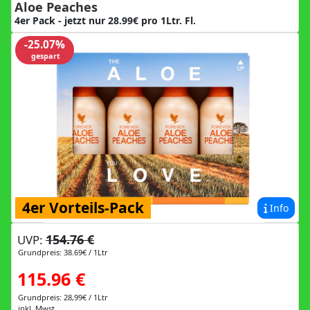
Aloe Peaches
4er Pack - jetzt nur 28.99€ pro 1Ltr. Fl.
-25.07%
gespart
4er Vorteils-Pack
Info
154.76 €
UVP:
Grundpreis: 38.69€ / 1Ltr
115.96 €
Grundpreis: 28,99€ / 1Ltr
inkl. Mwst.