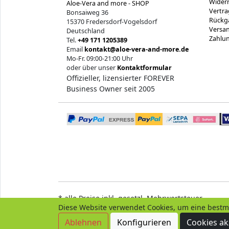
Widerr
Aloe-Vera and more - SHOP
Vertra
Bonsaiweg 36
Rückg
15370 Fredersdorf-Vogelsdorf
Versan
Deutschland
Zahlu
Tel.
+49 171 1205389
Email
kontakt@aloe-vera-and-more.de
Mo-Fr. 09:00-21:00 Uhr
oder über unser
Kontaktformular
Offizieller, lizensierter FOREVER
Business Owner seit 2005
* alle Preise inkl. gesetzl. Mehrwertsteuer
Diese Website verwendet Cookies, um eine bestm
Ablehnen
Konfigurieren
Cookies ak