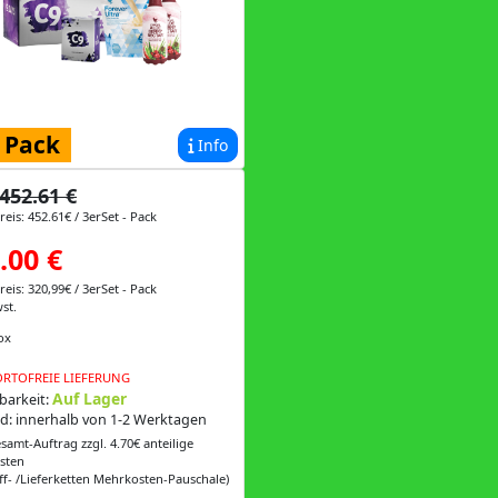
 Pack
Info
452.61 €
eis: 452.61€ / 3erSet - Pack
.00 €
eis: 320,99€ / 3erSet - Pack
st.
ox
RTOFREIE LIEFERUNG
Auf Lager
barkeit:
d: innerhalb von 1-2 Werktagen
samt-Auftrag zzgl. 4.70€ anteilige
sten
ff- /Lieferketten Mehrkosten-Pauschale)