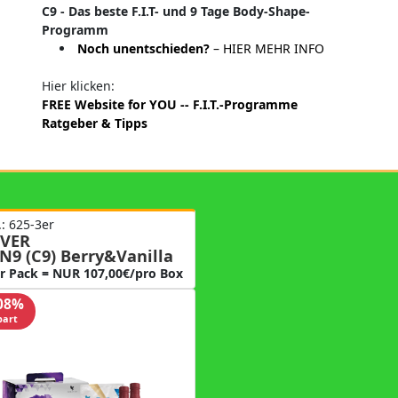
C9 - Das beste F.I.T- und 9 Tage Body-Shape-
Programm
Noch unentschieden?
– HIER MEHR INFO
Hier klicken:
FREE Website for YOU -- F.I.T.-Programme
Ratgeber & Tipps
.: 625-3er
VER
N9 (C9) Berry&Vanilla
er Pack = NUR 107,00€/pro Box
.08%
part