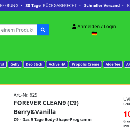
IEFERUNG •
30 Tage
RÜCKGABERECHT •
Schneller Versand
• Ko
Anmelden / Login
🇩🇪
rst
Gelly
Deo Stick
Active HA
Propolis Créme
Aloe Tee
A
Art.-Nr. 625
UV
FOREVER CLEAN9 (C9)
Grun
Berry&Vanilla
1
C9 - Das 9 Tage Body-Shape-Programm
Grun
inkl