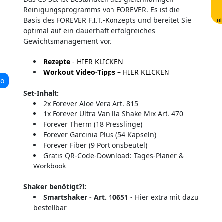
Reinigungsprogramms von FOREVER. Es ist die
Basis des FOREVER F.I.T.-Konzepts und bereitet Sie
Hi
optimal auf ein dauerhaft erfolgreiches
Gewichtsmanagement vor.
Rezepte
- HIER KLICKEN
Workout Video-Tipps
– HIER KLICKEN
fo
Set-Inhalt:
2x Forever Aloe Vera Art. 815
1x Forever Ultra Vanilla Shake Mix Art. 470
Forever Therm (18 Presslinge)
Forever Garcinia Plus (54 Kapseln)
Forever Fiber (9 Portionsbeutel)
Gratis QR-Code-Download: Tages-Planer &
Workbook
Shaker benötigt?!:
Smartshaker - Art. 10651
- Hier extra mit dazu
bestellbar