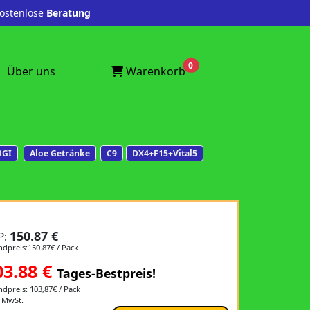
stenlose
Beratung
0
Warenkorb
Über uns
RGI
Aloe Getränke
C9
DX4+F15+Vital5
150.87 €
P:
dpreis:150.87€ / Pack
03.88
€
Tages-Bestpreis!
dpreis: 103,87€ / Pack
. MwSt.