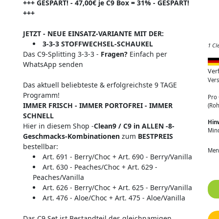
+++ GESPART! - 47,00€ je C9 Box = 31% - GESPART!
+++
JETZT - NEUE EINSATZ-VARIANTE MIT DER:
3-3-3 STOFFWECHSEL-SCHAUKEL
1 Cl
Das C9-Splitting 3-3-3 -
Fragen?
Einfach per
WhatsApp senden
Ver
Vers
Das aktuell beliebteste & erfolgreichste 9 TAGE
Programm!
Pro 
IMMER FRISCH - IMMER PORTOFREI - IMMER
(Roh
SCHNELL
Hin
Hier in diesem Shop -
Clean9 / C9 in ALLEN -8-
Min
Geschmacks-Kombinationen
zum
BESTPREIS
bestellbar:
Men
Art. 691 - Berry/Choc + Art. 690 - Berry/Vanilla
Art. 630 - Peaches/Choc + Art. 629 -
Peaches/Vanilla
Art. 626 - Berry/Choc + Art. 625 - Berry/Vanilla
Art. 476 - Aloe/Choc + Art. 475 - Aloe/Vanilla
Das C9 Set ist Bestandteil des gleichnamigen