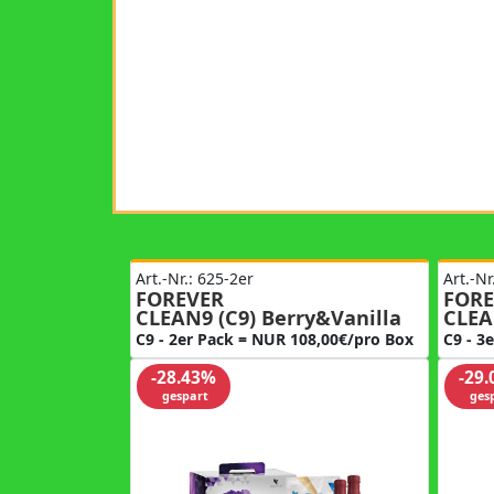
Art.-Nr.: 625-2er
Art.-Nr
FOREVER
FORE
CLEAN9 (C9) Berry&Vanilla
CLEA
C9 - 2er Pack = NUR 108,00€/pro Box
C9 - 3
-28.43%
-29
gespart
ges