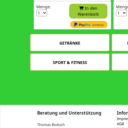
Menge:
Meng
In den
Warenkorb
GETRÄNKE
SPORT & FITNESS
Beratung und Unterstützung
Info
Impre
AGB
Thomas Boduch