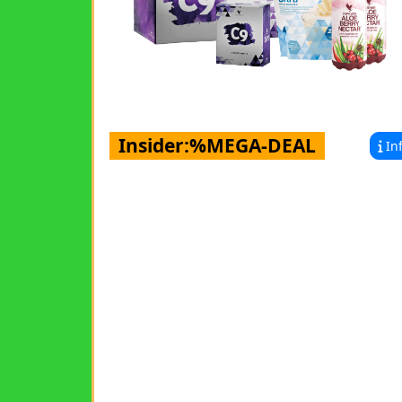
Insider:%MEGA-DEAL
In