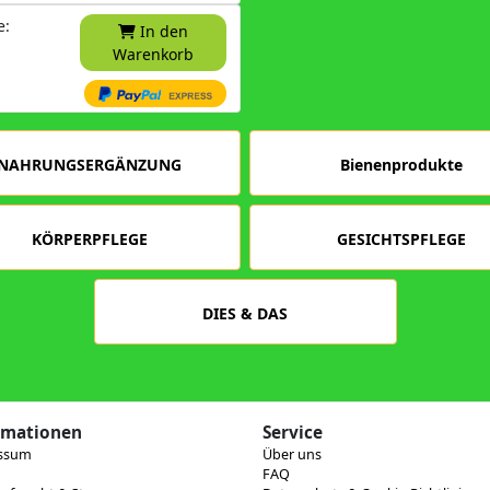
e:
In den
Warenkorb
NAHRUNGSERGÄNZUNG
Bienenprodukte
KÖRPERPFLEGE
GESICHTSPFLEGE
DIES & DAS
rmationen
Service
ssum
Über uns
FAQ