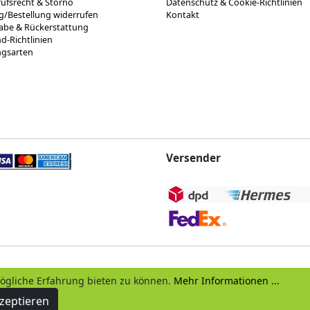
ufsrecht & Storno
Datenschutz & Cookie-Richtlinien
g/Bestellung widerrufen
Kontakt
abe & Rückerstattung
d-Richtlinien
ngsarten
Versender
ögliche Erfahrung bieten zu können.
Mehr Informationen ...
zeptieren