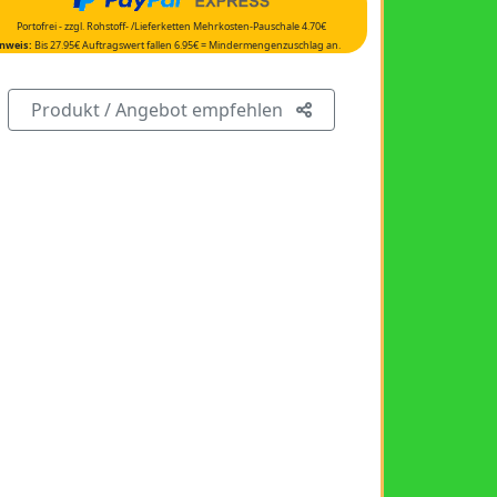
Portofrei - zzgl. Rohstoff- /Lieferketten Mehrkosten-Pauschale 4.70€
nweis:
Bis 27.95€ Auftragswert fallen 6.95€ = Mindermengenzuschlag an.
Produkt / Angebot empfehlen