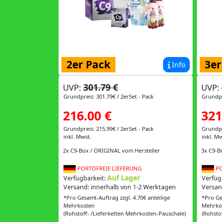
2er Pack
3er
Info
301.79 €
UVP:
UVP:
Grundpreis: 301.79€ / 2erSet - Pack
Grundpr
216.00 €
321
Grundpreis: 215,99€ / 2erSet - Pack
Grundpr
inkl. Mwst.
inkl. Mw
2x C9-Box / ORIGINAL vom Hersteller
3x C9-B
PORTOFREIE LIEFERUNG
PO
Auf Lager
Verfügbarkeit:
Verfüg
Versand: innerhalb von 1-2 Werktagen
Versan
*Pro Gesamt-Auftrag zzgl. 4.70€ anteilige
*Pro Ge
Mehrkosten
Mehrko
(Rohstoff- /Lieferketten Mehrkosten-Pauschale)
(Rohsto