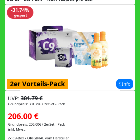
-31.74%
gespart
2er Vorteils-Pack
Info
301.79 €
UVP:
Grundpreis: 301.79€ / 2erSet - Pack
206.00 €
Grundpreis: 206,00€ / 2erSet - Pack
inkl. Mwst.
2x C9-Box / ORIGINAL vom Hersteller