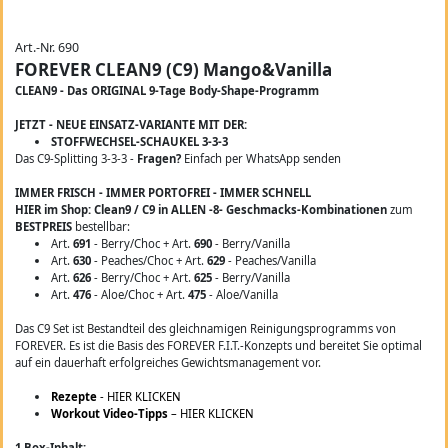
Art.-Nr. 690
FOREVER CLEAN9 (C9) Mango&Vanilla
CLEAN9 - Das ORIGINAL 9-Tage Body-Shape-Programm
JETZT - NEUE EINSATZ-VARIANTE MIT DER:
STOFFWECHSEL-SCHAUKEL 3-3-3
Das C9-Splitting 3-3-3 -
Fragen?
Einfach per WhatsApp senden
IMMER FRISCH - IMMER PORTOFREI - IMMER SCHNELL
HIER im Shop: Clean9 / C9 in ALLEN -8- Geschmacks-Kombinationen
zum
BESTPREIS
bestellbar:
Art.
691
- Berry/Choc + Art.
690
- Berry/Vanilla
Art.
630
- Peaches/Choc + Art.
629
- Peaches/Vanilla
Art.
626
- Berry/Choc + Art.
625
- Berry/Vanilla
Art.
476
- Aloe/Choc + Art.
475
- Aloe/Vanilla
Das C9 Set ist Bestandteil des gleichnamigen Reinigungsprogramms von
FOREVER. Es ist die Basis des FOREVER F.I.T.-Konzepts und bereitet Sie optimal
auf ein dauerhaft erfolgreiches Gewichtsmanagement vor.
Rezepte
- HIER KLICKEN
Workout Video-Tipps
– HIER KLICKEN
1 Box-Inhalt: