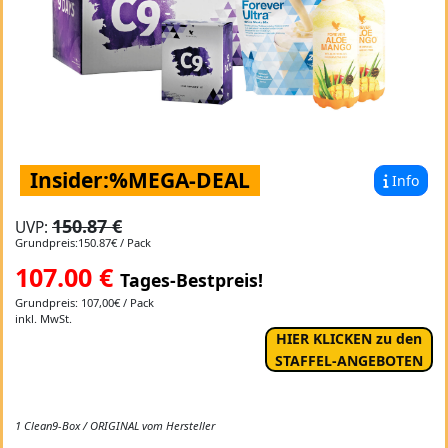
Insider:%MEGA-DEAL
Info
150.87 €
UVP:
Grundpreis:150.87€ / Pack
107.00
€
Tages-Bestpreis!
Grundpreis: 107,00€ / Pack
inkl. MwSt.
HIER KLICKEN zu den
STAFFEL-ANGEBOTEN
1 Clean9-Box / ORIGINAL vom Hersteller