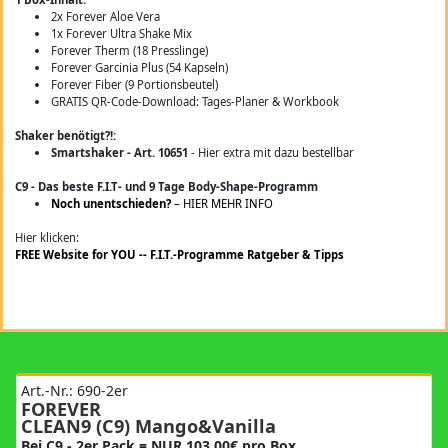
2x Forever Aloe Vera
1x Forever Ultra Shake Mix
Forever Therm (18 Presslinge)
Forever Garcinia Plus (54 Kapseln)
Forever Fiber (9 Portionsbeutel)
GRATIS QR-Code-Download: Tages-Planer & Workbook
Shaker benötigt?!:
Smartshaker - Art. 10651
- Hier extra mit dazu bestellbar
C9 - Das beste F.I.T- und 9 Tage Body-Shape-Programm
Noch unentschieden?
– HIER MEHR INFO
Hier klicken:
FREE Website for YOU -- F.I.T.-Programme Ratgeber & Tipps
Art.-Nr.: 690-2er
FOREVER
CLEAN9 (C9) Mango&Vanilla
Bei C9 - 2er Pack = NUR 103,00€ pro Box