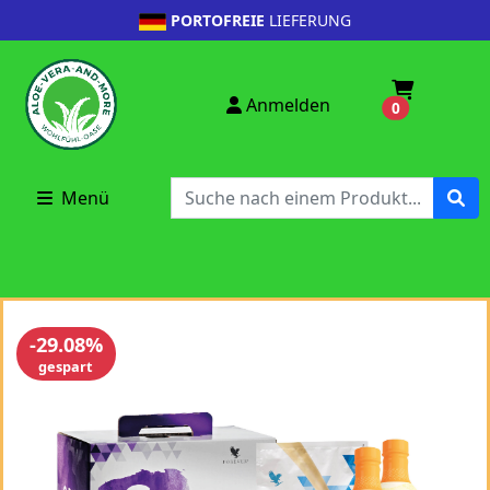
PORTOFREIE
LIEFERUNG
Anmelden
0
Menü
-29.08%
gespart