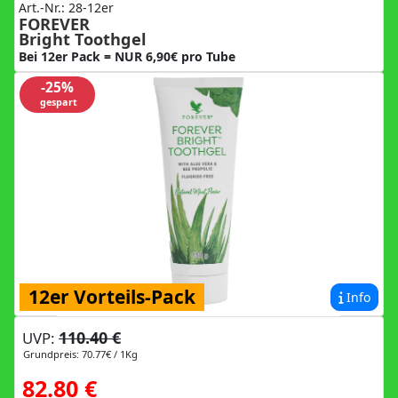
Art.-Nr.: 28-12er
FOREVER
Bright Toothgel
Bei 12er Pack = NUR 6,90€ pro Tube
-25%
gespart
12er Vorteils-Pack
Info
110.40 €
UVP:
Grundpreis: 70.77€ / 1Kg
82.80 €