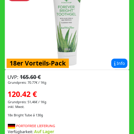
18er Vorteils-Pack
Info
165.60 €
UVP:
Grundpreis: 70.77€ / 1Kg
120.42 €
Grundpreis: 51,46€ / 1Kg
inkl. Mwst.
18x Bright Tube á 130g
PORTOFREIE LIEFERUNG
Auf Lager
Verfügbarkeit: