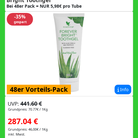
Bei 48er Pack = NUR 5,98€ pro Tube
-35%
gespart
48er Vorteils-Pack
Info
441.60 €
UVP:
Grundpreis: 70.77€ / 1Kg
287.04 €
Grundpreis: 46,00€ / 1Kg
inkl. Mwst.