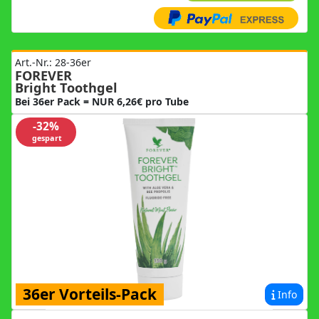
Art.-Nr.: 28-36er
FOREVER
Bright Toothgel
Bei 36er Pack = NUR 6,26€ pro Tube
-32%
gespart
36er Vorteils-Pack
Info