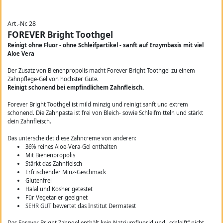
Art.-Nr. 28
FOREVER Bright Toothgel
Reinigt ohne Fluor - ohne Schleifpartikel - sanft auf Enzymbasis mit viel
Aloe Vera
Der Zusatz von Bienenpropolis macht Forever Bright Toothgel zu einem
Zahnpflege-Gel von höchster Güte.
Reinigt schonend bei empfindlichem Zahnfleisch.
Forever Bright Toothgel ist mild minzig und reinigt sanft und extrem
schonend. Die Zahnpasta ist frei von Bleich- sowie Schleifmitteln und stärkt
dein Zahnfleisch.
Das unterscheidet diese Zahncreme von anderen:
36% reines Aloe-Vera-Gel enthalten
Mit Bienenpropolis
Stärkt das Zahnfleisch
Erfrischender Minz-Geschmack
Glutenfrei
Halal und Kosher getestet
Für Vegetarier geeignet
SEHR GUT bewertet das Institut Dermatest
Das Forever Bright Zahngel enthält kein Natriumfluorid und „schleift“ nicht,